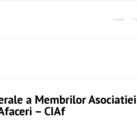
Acasa
CI
erale a Membrilor Asociatiei
Afaceri – CIAf