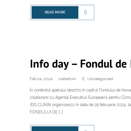
READ MORE
Info day – Fondul de
Feb 24, 2024
ciafadmin
Uncategorized
În contextul apelului deschis în cadrul Fondului de Inov
colaborare cu Agenția Executivă Europeană pentru Climă,
(DG CLIMA) organizează în data de 29 februarie 2024, la s
FONDULUI DE […]