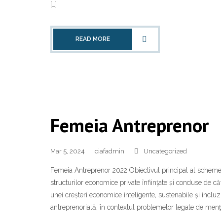
[…]
READ MORE
Femeia Antreprenor
Mar 5, 2024
ciafadmin
Uncategorized
Femeia Antreprenor 2022 Obiectivul principal al schemei de
structurilor economice private înfiinţate și conduse de c
unei creșteri economice inteligente, sustenabile și incluzi
antreprenorială, în contextul problemelor legate de menţi