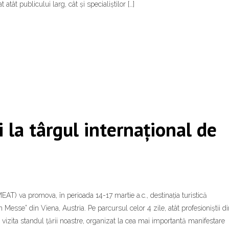
atât publicului larg, cât și specialiștilor […]
 la târgul internațional de
EAT) va promova, în perioada 14-17 martie a.c., destinația turistică
 Messe” din Viena, Austria. Pe parcursul celor 4 zile, atât profesioniștii d
 vizita standul țării noastre, organizat la cea mai importantă manifestare