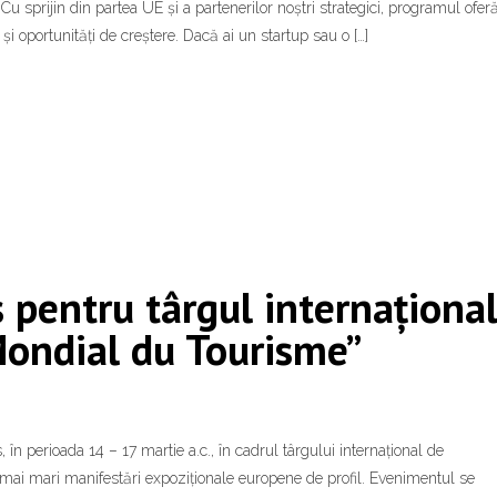
u sprijin din partea UE și a partenerilor noștri strategici, programul ofer
 oportunități de creștere. Dacă ai un startup sau o […]
 pentru târgul internaționa
Mondial du Tourisme”
în perioada 14 – 17 martie a.c., în cadrul târgului internațional de
 mai mari manifestări expoziționale europene de profil. Evenimentul se