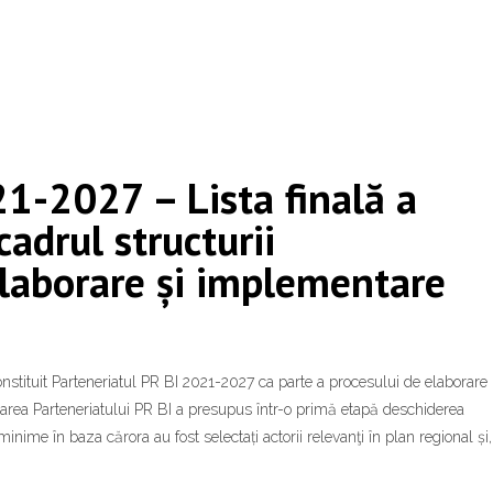
21-2027 – Lista finală a
cadrul structurii
elaborare și implementare
nstituit Parteneriatul PR BI 2021-2027 ca parte a procesului de elaborare
area Parteneriatului PR BI a presupus într-o primă etapă deschiderea
minime în baza cărora au fost selectați actorii relevanţi în plan regional și,