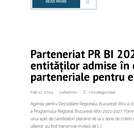
READ MORE
Parteneriat PR BI 20
entităților admise în 
parteneriale pentru 
Feb 12, 2024
ciafadmin
Uncategorized
Agenţia pentru Dezvoltare Regională Bucureşti-Ilfov a co
a Programului Regional București-Ilfov 2021-2027. Form
unui apel de candidaturi plecând de la o serie de criterii 
ulterior, au fost transmise invitații de […]