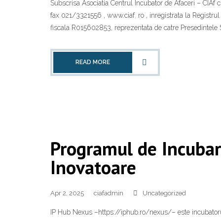
Subscrisa Asociatia Centrul Incubator de Afaceri – CIAf cu
fax 021/3321556 , www.ciaf. ro , inregistrata la Registrul
fiscala R015602853, reprezentata de catre Presedintele 
READ MORE
Programul de Incubar
Inovatoare
Apr 2, 2025
ciafadmin
Uncategorized
IP Hub Nexus –https://iphub.ro/nexus/– este incubatorul 