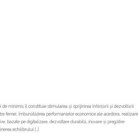
 minimis îl constituie stimularea şi sprijinirea înființării şi dezvoltării
ătre femei, îmbunătățirea performanțelor economice ale acestora, realizar
ve, bazate pe digitalizare, dezvoltare durabilă, inovare și pregătire
nerea echilibrului […]