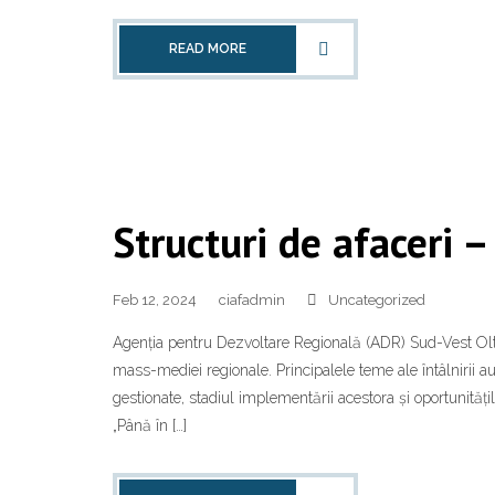
READ MORE
Structuri de afaceri 
Feb 12, 2024
ciafadmin
Uncategorized
Agenția pentru Dezvoltare Regională (ADR) Sud-Vest Olten
mass-mediei regionale. Principalele teme ale întâlnirii au
gestionate, stadiul implementării acestora și oportunitățil
„Până în […]