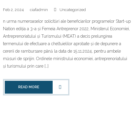
Feb 2, 2024
ciafadmin
Uncategorized
n urma numeroaselor solicitări ale beneficiarilor programelor Start-up
Nation ediția a 3-a și Femeia Antreprenor 2022, Ministerul Economiei,
Antreprenoriatului și Turismului (MEAT) a decis prelungirea
termenului de efectuare a cheltuielilor aprobate și de depunere a
cererii de rambursare până la data de 15.11.2024, pentru ambele
măsuri de sprijin. Ordinele ministrului economiei, antreprenoriatului
și turismului prin care […]
READ MORE