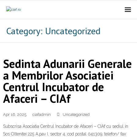
Acasa
Category:
Uncategorized
CIAf
- Prezentare
Sedinta Adunarii Generale
- Misiune
a Membrilor Asociatiei
Centrul Incubator de
- Cariere
Afaceri – CIAf
- Comunicat
Firme incubate
Apr 16, 2025
ciafadmin
Uncategorized
SAL
Subscrisa Asociatia Centrul Incubator de Afaceri – CIAf cu sediul in
Sos Oltenitei 225 A,pav I, sector 4, cod postal 041309, telefon/ fax