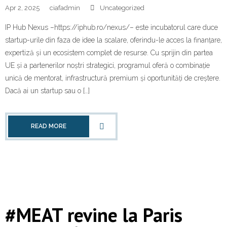
Apr 2, 2025
ciafadmin
Uncategorized
IP Hub Nexus –https://iphub.ro/nexus/– este incubatorul care duce
startup-urile din faza de idee la scalare, oferindu-le acces la finanțare,
expertiză și un ecosistem complet de resurse. Cu sprijin din partea
UE și a partenerilor noștri strategici, programul oferă o combinație
unică de mentorat, infrastructură premium și oportunități de creștere.
Dacă ai un startup sau o […]
READ MORE
#MEAT revine la Paris