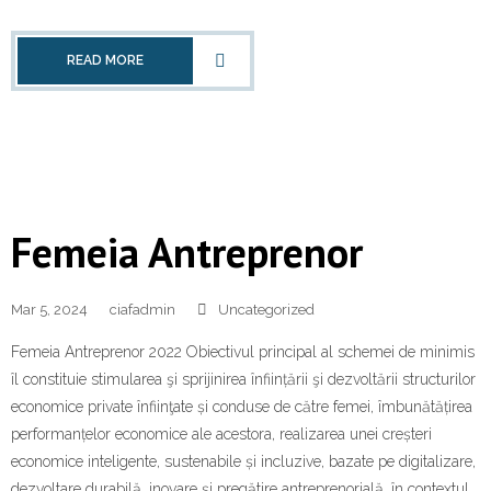
READ MORE
Femeia Antreprenor
Mar 5, 2024
ciafadmin
Uncategorized
Femeia Antreprenor 2022 Obiectivul principal al schemei de minimis
îl constituie stimularea şi sprijinirea înființării şi dezvoltării structurilor
economice private înfiinţate și conduse de către femei, îmbunătățirea
performanțelor economice ale acestora, realizarea unei creșteri
economice inteligente, sustenabile și incluzive, bazate pe digitalizare,
dezvoltare durabilă, inovare și pregătire antreprenorială, în contextul