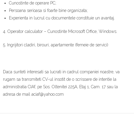
Cunostinte de operare PC;
Persoana serioasa si foarte bine organizata;
Experienta in lucrul cu documentele constituie un avantaj.
4. Operator calculator – Cunostinte Microsoft Office, Windows.
5. Ingrijitori cladiri, birouri, apartamente (femeie de servici)
Daca sunteti interesati sa lucrati in cadrul companiei noastre, va
rugam sa transmiteti CV-ul insotit de o scrisoare de intentie la
administratia CIAf, pe Sos. Oltenitei 225A, Etaj 1, Cam. 17 sau la
adresa de mail aciaf@yahoo.com