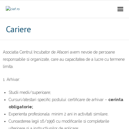
Acasa
Cariere
CIAf
- Prezentare
Asociatia Centrul Incubator de Afaceri avem nevoie de persoane
responsabile si organizate, care au capacitatea de a lucre cu termene
- Misiune
limita.
- Cariere
1. Arhivar:
- Comunicat
Studii medii/superioare;
Cursuri/atestari specific postului: certificare de arhivar –
cerinta
Firme incubate
obligatorie;
Experienta profesionala: minim 2 ani in activitati similare;
SAL
Cunoasterea legii 16/1996 cu modificarile si completarile
ulterioare si a instructiunilor de aplicare;