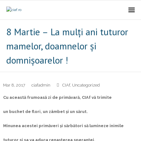
Acasa
8 Martie – La mulți ani tuturor
CIAf
mamelor, doamnelor și
- Prezentare
domnișoarelor !
- Misiune
- Cariere
Mar 8, 2017
ciafadmin
CIAf
,
Uncategorized
Cu această frumoasă zi de primăvară, CIAf vă trimite
- Comunicat
un buchet de flori, un zâmbet și un sărut.
Firme incubate
Minunea acestei primăveri și sărbători să lumineze inimile
SAL
tuturor si sa va aduca renașterea speranței,