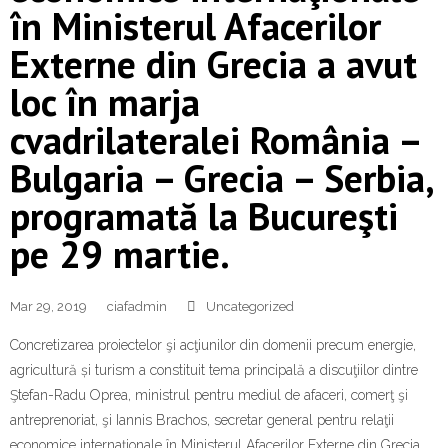
Contact
în Ministerul Afacerilor
Externe din Grecia a avut
loc în marja
cvadrilateralei România –
Bulgaria – Grecia – Serbia,
programată la Bucureşti
pe 29 martie.
Mar 29, 2019
ciafadmin
Uncategorized
Concretizarea proiectelor şi acţiunilor din domenii precum energie,
agricultură și turism a constituit tema principală a discuţiilor dintre
Ştefan-Radu Oprea, ministrul pentru mediul de afaceri, comerţ şi
antreprenoriat, şi Iannis Brachos, secretar general pentru relaţii
economice internaţionale în Ministerul Afacerilor Externe din Grecia.