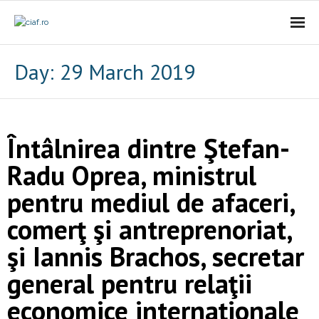
Acasa
Day:
29 March 2019
CIAf
- Prezentare
Întâlnirea dintre Ştefan-
- Misiune
Radu Oprea, ministrul
pentru mediul de afaceri,
- Cariere
comerţ şi antreprenoriat,
- Comunicat
şi Iannis Brachos, secretar
Firme incubate
general pentru relaţii
SAL
economice internaţionale