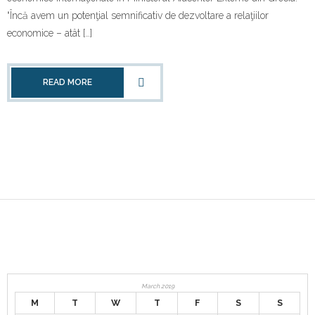
“Încă avem un potenţial semnificativ de dezvoltare a relaţiilor
economice – atât […]
READ MORE
March 2019
M
T
W
T
F
S
S