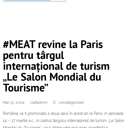
#MEAT revine la Paris
pentru târgul
internațional de turism
„Le Salon Mondial du
Tourisme”
Mar 13, 2024
ciafadmin
Uncategorized
România va fi promovată a doua oară în acest an la Paris, în perioada
14 – 17 martie a.c., în cadrul târgului internațional de turism „Le Salon
Mondial du Tourisme”, unul dintre cele mai mari manifestări