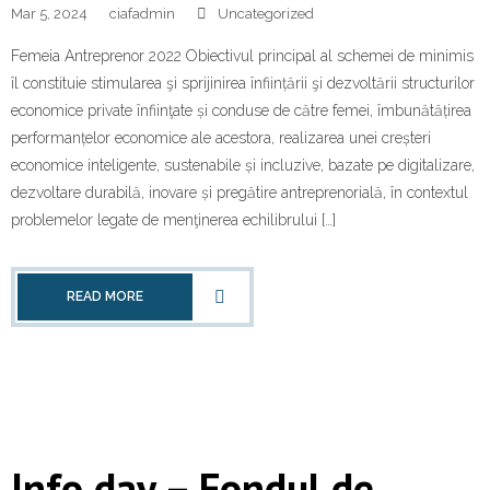
Mar 5, 2024
ciafadmin
Uncategorized
Femeia Antreprenor 2022 Obiectivul principal al schemei de minimis
îl constituie stimularea şi sprijinirea înființării şi dezvoltării structurilor
economice private înfiinţate și conduse de către femei, îmbunătățirea
performanțelor economice ale acestora, realizarea unei creșteri
economice inteligente, sustenabile și incluzive, bazate pe digitalizare,
dezvoltare durabilă, inovare și pregătire antreprenorială, în contextul
problemelor legate de menţinerea echilibrului […]
READ MORE
Info day – Fondul de