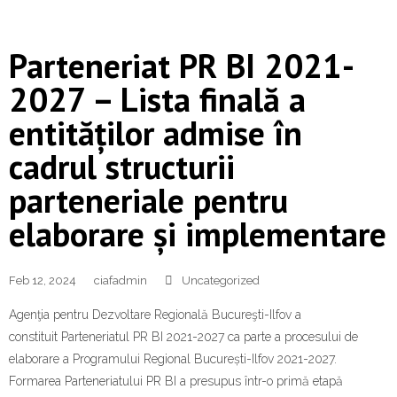
Parteneriat PR BI 2021-
2027 – Lista finală a
entităților admise în
cadrul structurii
parteneriale pentru
elaborare și implementare
Feb 12, 2024
ciafadmin
Uncategorized
Agenţia pentru Dezvoltare Regională Bucureşti-Ilfov a
constituit Parteneriatul PR BI 2021-2027 ca parte a procesului de
elaborare a Programului Regional București-Ilfov 2021-2027.
Formarea Parteneriatului PR BI a presupus într-o primă etapă