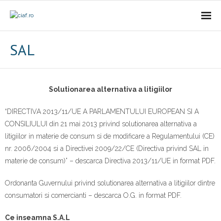
Acasa
SAL
CIAf
- Prezentare
Solutionarea alternativa a litigiilor
- Misiune
“DIRECTIVA 2013/11/UE A PARLAMENTULUI EUROPEAN SI A
CONSILIULUI din 21 mai 2013 privind solutionarea alternativa a
- Cariere
litigiilor in materie de consum si de modificare a Regulamentului (CE)
nr. 2006/2004 si a Directivei 2009/22/CE (Directiva privind SAL in
- Comunicat
materie de consum)” – descarca Directiva 2013/11/UE in format PDF.
Firme incubate
Ordonanta Guvernului privind solutionarea alternativa a litigiilor dintre
consumatori si comercianti – descarca O.G. in format PDF.
SAL
Ce inseamna S.A.L