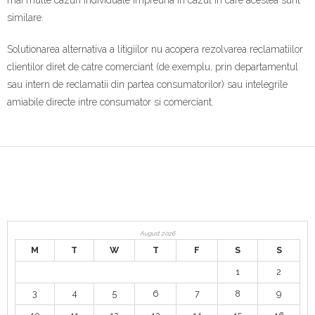
mai multe cazuri individuale impreuna in cazul in care acestea sunt
similare.
Solutionarea alternativa a litigiilor nu acopera rezolvarea reclamatiilor
clientilor diret de catre comerciant (de exemplu, prin departamentul
sau intern de reclamatii din partea consumatorilor) sau intelegrile
amiabile directe intre consumator si comerciant.
August 2026
M
T
W
T
F
S
S
1
2
3
4
5
6
7
8
9