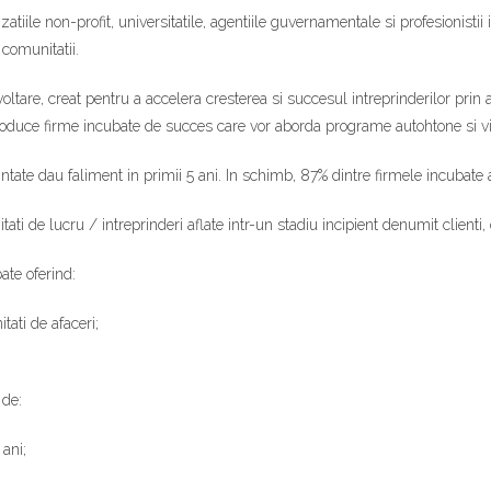
atiile non-profit, universitatile, agentiile guvernamentale si profesionist
comunitatii.
are, creat pentru a accelera cresterea si succesul intreprinderilor prin aco
produce firme incubate de succes care vor aborda programe autohtone si vi
ate dau faliment in primii 5 ani. In schimb, 87% dintre firmele incubate au 
ati de lucru / intreprinderi aflate intr-un stadiu incipient denumit clienti, 
ate oferind:
itati de afaceri;
 de:
 ani;