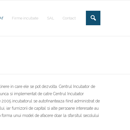
Af
Firme incubate
SAL
Contact
tinere in care ele se pot dezvolta. Centrul Incubator de
 Munca si implementat de catre Centrul Incubator
ie 2005 incubatorul se autofinanteaza fiind administrat de
i, iar furnizorii de capital si alte persoane interesate au
ub forma unui model de afacere doar la sfarsitul secolului