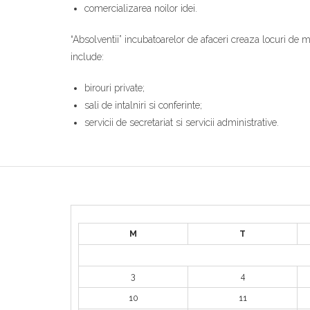
comercializarea noilor idei.
“Absolventii” incubatoarelor de afaceri creaza locuri de 
include:
birouri private;
sali de intalniri si conferinte;
servicii de secretariat si servicii administrative.
M
T
3
4
10
11