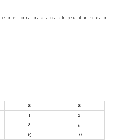
e economiilor nationale si locale. In general un incubator
S
S
1
2
8
9
15
16