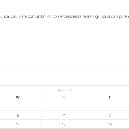
munca, dau viata comunitatilor, comercializeaza tehnologii noi si dau puter
August 2026
W
T
F
5
6
7
12
13
14