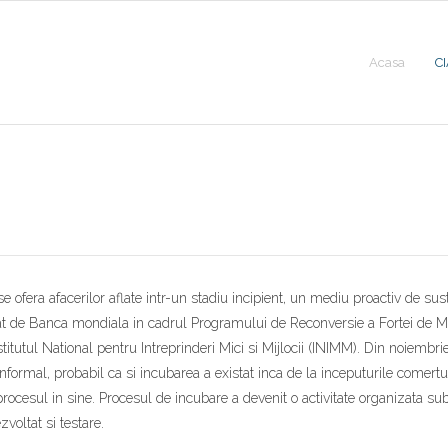
Acasa
CI
 ofera afacerilor aflate intr-un stadiu incipient, un mediu proactiv de sus
nantat de Banca mondiala in cadrul Programului de Reconversie a Fortei de
titutul National pentru Intreprinderi Mici si Mijlocii (INIMM). Din noiembr
formal, probabil ca si incubarea a existat inca de la inceputurile comertulu
 procesul in sine. Procesul de incubare a devenit o activitate organizata s
voltat si testare.