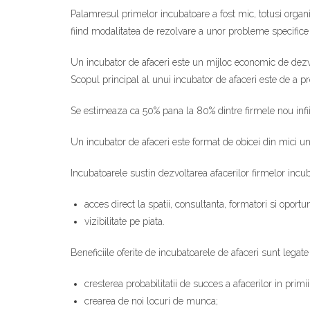
Palamresul primelor incubatoare a fost mic, totusi organiz
fiind modalitatea de rezolvare a unor probleme specifice 
Un incubator de afaceri este un mijloc economic de dezvolt
Scopul principal al unui incubator de afaceri este de a 
Se estimeaza ca 50% pana la 80% dintre firmele nou infiint
Un incubator de afaceri este format de obicei din mici unit
Incubatoarele sustin dezvoltarea afacerilor firmelor incub
acces direct la spatii, consultanta, formatori si oportun
vizibilitate pe piata.
Beneficiile oferite de incubatoarele de afaceri sunt legate
cresterea probabilitatii de succes a afacerilor in primii
crearea de noi locuri de munca;