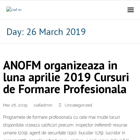
Acasa
Day:
26 March 2019
CIAf
- Prezentare
ANOFM organizeaza in
- Misiune
luna aprilie 2019 Cursuri
de Formare Profesionala
- Cariere
- Comunicat
Mar 26, 2019
ciafadmin
Uncategorized
Firme incubate
Programele de formare profesională cu cele mai multe locuri
disponibile vizează calificări precum: inspector (referent) resurse
SAL
umane (209), agent de securitate (190), bucătar (179), lucrător în