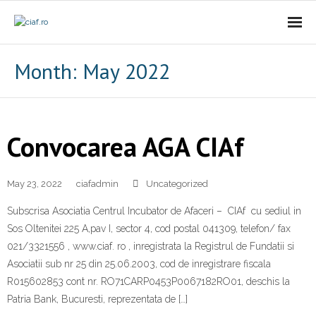
Acasa
Month:
May 2022
CIAf
- Prezentare
Convocarea AGA CIAf
- Misiune
May 23, 2022
ciafadmin
Uncategorized
- Cariere
Subscrisa Asociatia Centrul Incubator de Afaceri – CIAf cu sediul in
- Comunicat
Sos Oltenitei 225 A,pav I, sector 4, cod postal 041309, telefon/ fax
021/3321556 , www.ciaf. ro , inregistrata la Registrul de Fundatii si
Firme incubate
Asociatii sub nr 25 din 25.06.2003, cod de inregistrare fiscala
R015602853 cont nr. RO71CARP0453P0067182RO01, deschis la
SAL
Patria Bank, Bucuresti, reprezentata de […]