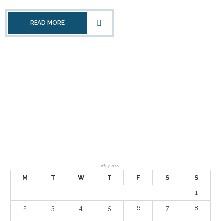
Contact
READ MORE
May 2022
M
T
W
T
F
S
S
1
2
3
4
5
6
7
8