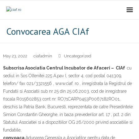
Acasa
Convocarea AGA CIAf
CIAf
- Prezentare
May 23, 2022
ciafadmin
Uncategorized
Subscrisa Asociatia Centrul
Incubator de Afaceri – CIAf
cu
- Misiune
sediul in Sos Oltenitei 225 A,pav I, sector 4, cod postal 041309,
telefon/ fax 021/3321556 , www.ciaf. ro , inregistrata la Registrul de
- Cariere
Fundatii si Asociatii sub nr 25 din 25.06.2003, cod de inregistrare
- Comunicat
fiscala R015602853 cont nr. RO71CARP0453P0067182RO01,
deschis la Patria Bank, Bucuresti, reprezentata de catre Presedintele
Firme incubate
Simion Constantin Gheorghe, in baza prevederilor art. 17 , pct. 2 din
Statutul Asociatiei si a dispozitiilor OG 26/2000 privind asociatiile si
SAL
fundatiile,
convoaca
Adunarea Generala a Asociatilor pentru data de