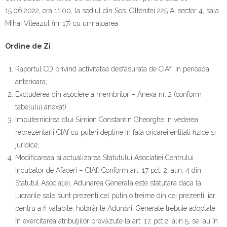
Contact
15.06.2022, ora 11.00, la sediul din Sos. Oltenitei 225 A, sector 4, sala
Mihai Viteazul (nr 17) cu urmatoarea
Ordine de Zi
Raportul CD privind activitatea desfasurata de CIAf in perioada
anterioara;
Excluderea din asociere a membrilor – Anexa nr. 2 (conform
tabelului anexat)
Imputernicirea dlui Simion Constantin Gheorghe in vederea
reprezentarii CIAf cu puteri depline in fata oricarei entitati fizice si
juridice;
Modificareaa si actualizarea Statutului Asociatiei Centrului
Incubator de Afaceri – CIAf. Conform art. 17 pct. 2, alin. 4 din
Statutul Asociaţiei, Adunarea Generala este statutara daca la
lucrarile sale sunt prezenti cel putin o treime din cei prezenti, iar
pentru a fi valabile, hotărârile Adunării Generale trebuie adoptate
în exercitarea atribuţiilor prevăzute la art. 17, pct.2, alin 5, se iau în