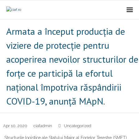
Acasa
Armata a început producția de
CIAf
viziere de protecție pentru
- Prezentare
acoperirea nevoilor structurilor de
- Misiune
forțe ce participă la efortul
național împotriva răspândirii
- Cariere
COVID-19, anunță MApN.
- Comunicat
Firme incubate
Apr 10, 2020
ciafadmin
Uncategorized
SAL
„Structurile logistice ale Statului Major al Forțelor Terestre (SMFT),