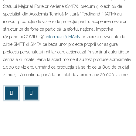
Contact
Statului Major al Forțelor Aeriene (SMFA), precum și o echipă de
specialiști din Academia Tehnică Militară “Ferdinand I” (ATM) au
început producția de viziere de protecție pentru acoperirea nevoilor
structurilor de forțe ce participă la efortul național împotriva
răspândirii COVID-19”,
informează MApN.
Vizierele dezvoltate de
către SMFT și SMFA pe baza unor proiecte proprii vor asigura
protecția personalului militar care acționează în sprijinul autorităților
centrale și locale. Până la acest moment au fost produse aproximativ
1.000 de viziere, urmând ca producția să se ridice la 800 de bucăți
zilnic și să continue până la un total de aproximativ 20.000 viziere.