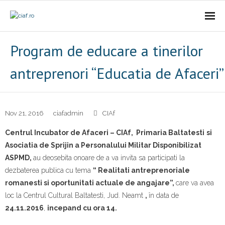
Acasa
Program de educare a tinerilor
CIAf
antreprenori “Educatia de Afaceri”
- Prezentare
- Misiune
Nov 21, 2016
ciafadmin
CIAf
Centrul Incubator
d
e Afaceri – CIAf, Primaria Baltatesti
si
- Cariere
Asociatia de Sprijin a Personalului Militar Disponibilizat
ASPMD,
au deosebita onoare de a va invita sa participati la
- Comunicat
dezbaterea publica cu tema
“ Realitati antreprenoriale
Firme incubate
romanesti si oportunitati actuale de angajare”
,
care va avea
loc la Centrul Cultural Baltatesti, Jud. Neamt
,
în data de
SAL
24.11.2016
,
incepand cu ora 14.