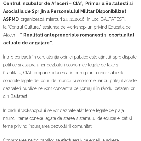
Contact
Centrul Incubator
d
e Afaceri – CIAf, Primaria Baltatesti
si
Asociatia de Sprijin a Personalului Militar Disponibilizat
ASPMD
, organizează miercuri 24 .11.2016, în Loc. BALTATESTI,
la “Centrul Cultural” sesiunea de workshop-uri privind Educatia de
Afaceri
“ Realitati anteprenoriale romanesti si oportunitati
actuale de angajare”
.
Într-o perioadă în care atenția opiniei publice este ațintită spre dispute
politice și asupra unor dezbateri economice legate de taxe și
fiscalitate, CIAf propune aducerea în prim plan a unor subiecte
concrete legate de locuri de muncă și economie, iar cu prilejul acestei
dezbateri publice ne vom concentra pe șomajul în rândul cetatenilor
din Baltatesti.
În cadrul wokshopului se vor dezbate atât teme legate de piața
muncii, teme conexe legate de starea sistemului de educație, cât și
teme privind încurajarea dezvoltării comunitatii.
Confirmarea participanților se efectuează pe email la adresa