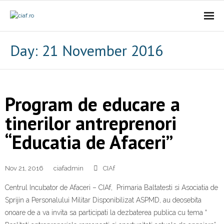
Acasa
Day:
21 November 2016
CIAf
- Prezentare
Program de educare a
- Misiune
tinerilor antreprenori
“Educatia de Afaceri”
- Cariere
- Comunicat
Nov 21, 2016
ciafadmin
CIAf
Firme incubate
Centrul Incubator de Afaceri – CIAf, Primaria Baltatesti si Asociatia de
Sprijin a Personalului Militar Disponibilizat ASPMD, au deosebita
SAL
onoare de a va invita sa participati la dezbaterea publica cu tema “