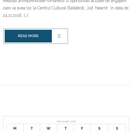
Realitati antreprenoriale romanesti si oportunitati actuale de angajare”,
Contact
care va avea loc la Centrul Cultural Baltatesti, Jud. Neamt , în data de
24.11.2016, […]
READ MORE
November 2016
M
T
W
T
F
S
S