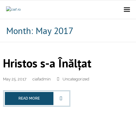
Acasa
Month:
May 2017
CIAf
- Prezentare
Hristos s-a Înălțat
- Misiune
May 25, 2017
ciafadmin
Uncategorized
- Cariere
- Comunicat
READ MORE
Firme incubate
SAL