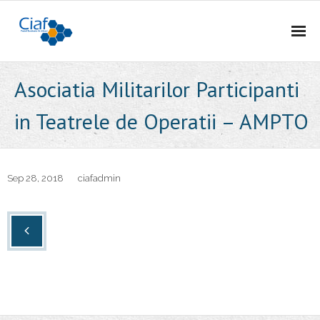
Acasa
Asociatia Militarilor Participanti
CIAf
in Teatrele de Operatii – AMPTO
- Prezentare
- Misiune
Sep 28, 2018
ciafadmin
- Cariere
- Comunicat
Firme incubate
SAL