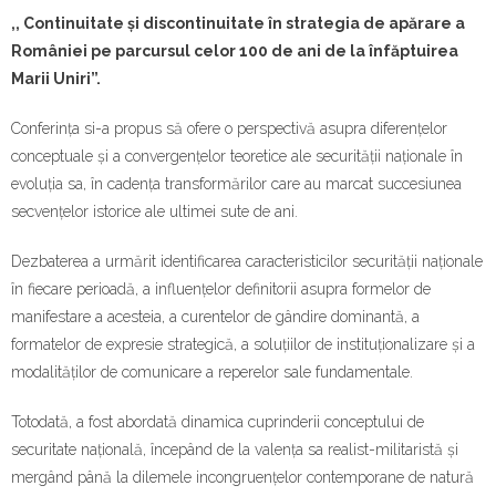
Contact
,, Continuitate și discontinuitate în strategia de apărare a
României pe parcursul celor 100 de ani de la înfăptuirea
Marii Uniri”.
Conferința si-a propus să ofere o perspectivă asupra diferențelor
conceptuale și a convergențelor teoretice ale securității naționale în
evoluția sa, în cadența transformărilor care au marcat succesiunea
secvențelor istorice ale ultimei sute de ani.
Dezbaterea a urmărit identificarea caracteristicilor securității naționale
în fiecare perioadă, a influențelor definitorii asupra formelor de
manifestare a acesteia, a curentelor de gândire dominantă, a
formatelor de expresie strategică, a soluțiilor de instituționalizare și a
modalităților de comunicare a reperelor sale fundamentale.
Totodată, a fost abordată dinamica cuprinderii conceptului de
securitate națională, începând de la valența sa realist-militaristă și
mergând până la dilemele incongruențelor contemporane de natură