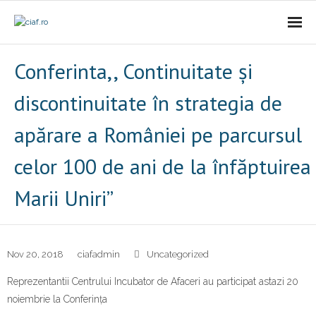
Acasa
Conferinta,, Continuitate și
CIAf
discontinuitate în strategia de
- Prezentare
apărare a României pe parcursul
- Misiune
celor 100 de ani de la înfăptuirea
Marii Uniri”
- Cariere
- Comunicat
Nov 20, 2018
Firme incubate
ciafadmin
Uncategorized
Reprezentantii Centrului Incubator de Afaceri au participat astazi 20
SAL
noiembrie la Conferința