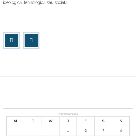
ideologică, tehnologică sau socială.
November 2018
M
T
W
T
F
S
S
1
2
3
4