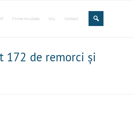
Af
Firme incubate
SAL
Contact
t 172 de remorci și