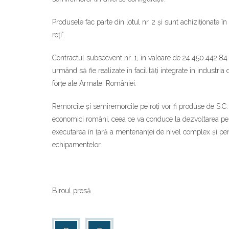
Produsele fac parte din lotul nr. 2 și sunt achiziționate 
roți”.
Contractul subsecvent nr. 1, în valoare de 24.450.442,84 
urmând să fie realizate în facilități integrate în industria
forțe ale Armatei României.
Remorcile și semiremorcile pe roți vor fi produse de 
economici români, ceea ce va conduce la dezvoltarea pe ori
executarea în țară a mentenanței de nivel complex și pent
echipamentelor.
Biroul presă