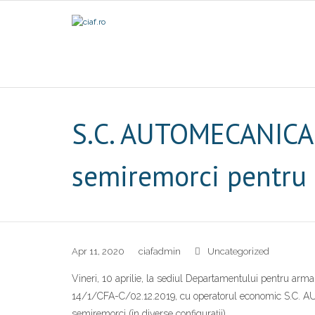
S.C. AUTOMECANICA M
semiremorci pentru
Apr 11, 2020
ciafadmin
Uncategorized
Vineri, 10 aprilie, la sediul Departamentului pentru arm
14/1/CFA-C/02.12.2019, cu operatorul economic S.C. A
semiremorci (în diverse configurații).