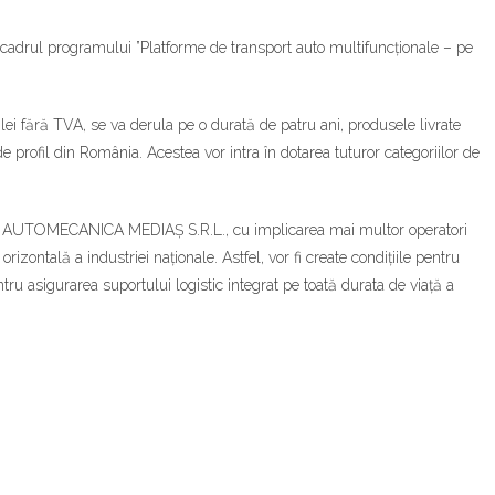
în cadrul programului ”Platforme de transport auto multifuncționale – pe
lei fără TVA, se va derula pe o durată de patru ani, produsele livrate
 de profil din România. Acestea vor intra în dotarea tuturor categoriilor de
S.C. AUTOMECANICA MEDIAȘ S.R.L., cu implicarea mai multor operatori
zontală a industriei naționale. Astfel, vor fi create condițiile pentru
ru asigurarea suportului logistic integrat pe toată durata de viață a