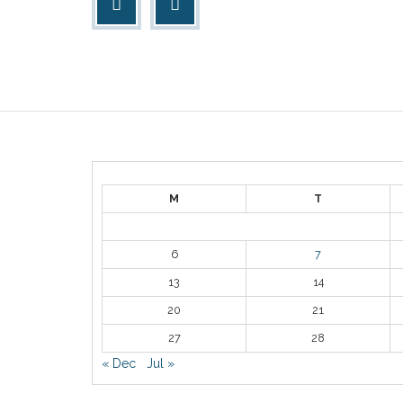
M
T
6
7
13
14
20
21
27
28
« Dec
Jul »