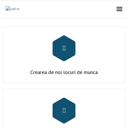
Acasa
CIAf
- Prezentare
- Misiune
Crearea de noi locuri de munca
- Cariere
- Comunicat
Firme incubate
SAL