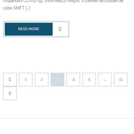
răspândirii COVID-19”, informează MApN. Vizierele dezvoltate de
către SMFT […]
READ MORE
1
2
3
4
5
…
11