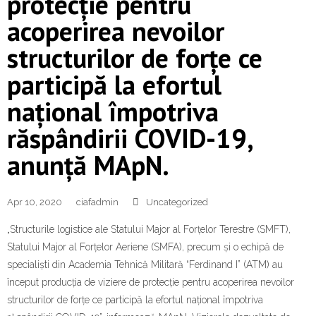
protecție pentru
acoperirea nevoilor
structurilor de forțe ce
participă la efortul
național împotriva
răspândirii COVID-19,
anunță MApN.
Apr 10, 2020
ciafadmin
Uncategorized
„Structurile logistice ale Statului Major al Forțelor Terestre (SMFT),
Statului Major al Forțelor Aeriene (SMFA), precum și o echipă de
specialiști din Academia Tehnică Militară “Ferdinand I” (ATM) au
început producția de viziere de protecție pentru acoperirea nevoilor
structurilor de forțe ce participă la efortul național împotriva