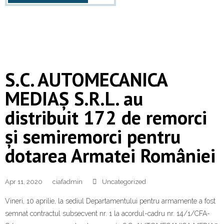
S.C. AUTOMECANICA
MEDIAȘ S.R.L. au
distribuit 172 de remorci
și semiremorci pentru
dotarea Armatei României
Apr 11, 2020
ciafadmin
Uncategorized
Vineri, 10 aprilie, la sediul Departamentului pentru armamente a fost
semnat contractul subsecvent nr. 1 la acordul-cadru nr. 14/1/CFA-