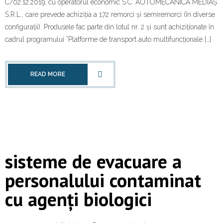
C/02.12.2019, cu operatorul economic S.C. AUTOMECANICA MEDIAȘ
S.R.L., care prevede achiziția a 172 remorci și semiremorci (în diverse
configurații). Produsele fac parte din lotul nr. 2 și sunt achiziționate în
cadrul programului ”Platforme de transport auto multifuncționale […]
READ MORE
sisteme de evacuare a
personalului contaminat
cu agenți biologici