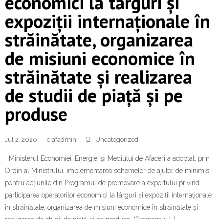
economici la târguri și
expoziții internaționale în
străinătate, organizarea
de misiuni economice în
străinătate și realizarea
de studii de piață și pe
produse
Jul 2, 2020
ciafadmin
Uncategorized
Ministerul Economiei, Energiei şi Mediului de Afaceri a adoptat, prin
Ordin al Ministrului, implementarea schemelor de ajutor de minimis
pentru acțiunile din Programul de promovare a exportului privind
participarea operatorilor economici la târguri și expoziții internaționale
în străinătate, organizarea de misiuni economice în străinătate și