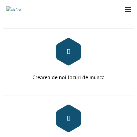
Acasa
CIAf
- Prezentare
- Misiune
Crearea de noi locuri de munca
- Cariere
- Comunicat
Firme incubate
SAL