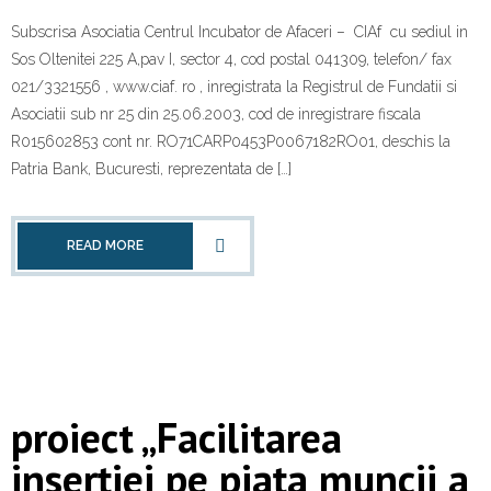
Subscrisa Asociatia Centrul Incubator de Afaceri – CIAf cu sediul in
Sos Oltenitei 225 A,pav I, sector 4, cod postal 041309, telefon/ fax
021/3321556 , www.ciaf. ro , inregistrata la Registrul de Fundatii si
Asociatii sub nr 25 din 25.06.2003, cod de inregistrare fiscala
R015602853 cont nr. RO71CARP0453P0067182RO01, deschis la
Patria Bank, Bucuresti, reprezentata de […]
READ MORE
proiect „Facilitarea
inserției pe piața muncii a