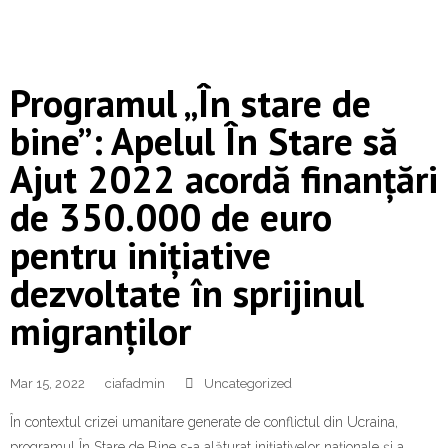
Programul „În stare de
bine”: Apelul În Stare să
Ajut 2022 acordă finanțări
de 350.000 de euro
pentru inițiative
dezvoltate în sprijinul
migranților
Mar 15, 2022
ciafadmin
Uncategorized
În contextul crizei umanitare generate de conflictul din Ucraina,
programul În Stare de Bine s-a alăturat inițiativelor naționale și a