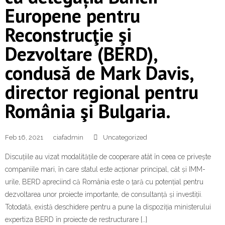
Europene pentru
Reconstrucţie şi
Dezvoltare (BERD),
condusă de Mark Davis,
director regional pentru
România şi Bulgaria.
Feb 16, 2021
ciafadmin
Uncategorized
Discuțiile au vizat modalitățile de cooperare atât în ceea ce privește
companiile mari, în care statul este acționar principal, cât și IMM-
urile, BERD apreciind că România este o țară cu potențial pentru
dezvoltarea unor proiecte importante, de consultanță și investiții.
Totodată, există deschidere pentru a pune la dispoziția ministerului
expertiza BERD în proiecte de restructurare […]