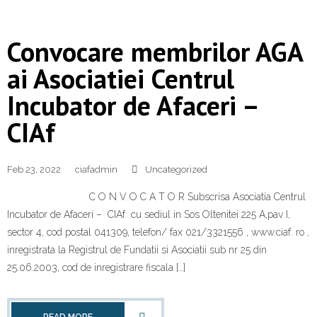
Convocare membrilor AGA
ai Asociatiei Centrul
Incubator de Afaceri –
CIAf
Feb 23, 2022
ciafadmin
Uncategorized
C O N V O C A T O R Subscrisa Asociatia Centrul
Incubator de Afaceri – CIAf cu sediul in Sos Oltenitei 225 A,pav I,
sector 4, cod postal 041309, telefon/ fax 021/3321556 , www.ciaf. ro ,
inregistrata la Registrul de Fundatii si Asociatii sub nr 25 din
25.06.2003, cod de inregistrare fiscala […]