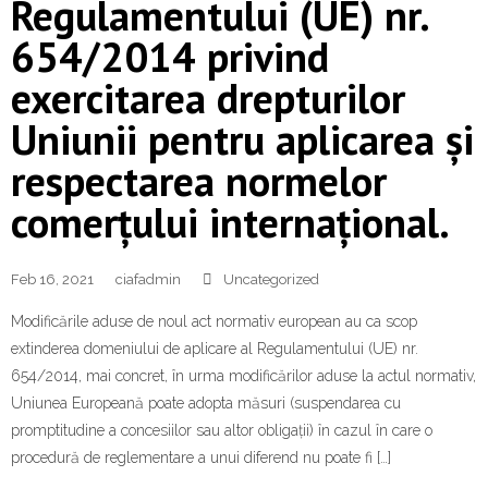
Regulamentului (UE) nr.
654/2014 privind
exercitarea drepturilor
Uniunii pentru aplicarea și
respectarea normelor
comerțului internațional.
Feb 16, 2021
ciafadmin
Uncategorized
Modificările aduse de noul act normativ european au ca scop
extinderea domeniului de aplicare al Regulamentului (UE) nr.
654/2014, mai concret, în urma modificărilor aduse la actul normativ,
Uniunea Europeană poate adopta măsuri (suspendarea cu
promptitudine a concesiilor sau altor obligații) în cazul în care o
procedură de reglementare a unui diferend nu poate fi […]