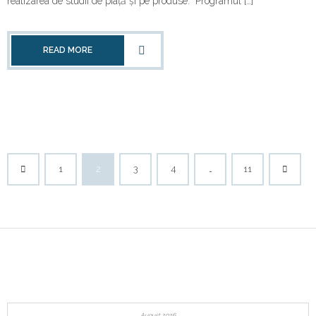
realizarea de studii de piață și pe produse. “Programul […]
READ MORE
1
2
3
4
…
11
August 2026