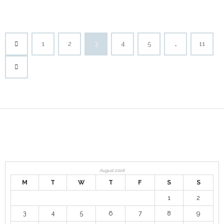
1
2
3
4
5
…
11
August 2026
M
T
W
T
F
S
S
1
2
3
4
5
6
7
8
9