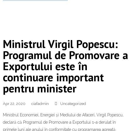
Ministrul Virgil Popescu:
Programul de Promovare a
Exportului este în
continuare important
pentru minister
Apr 22, 2020
ciafadmin
Uncategorized
Ministrul Economiei, Energiei și Mediului de Afaceri, Virgil Popescu,
declară că Programul de Promovare a Exportului s-a derulat în
primele luni ale anului în conformitate cu programarea agreată