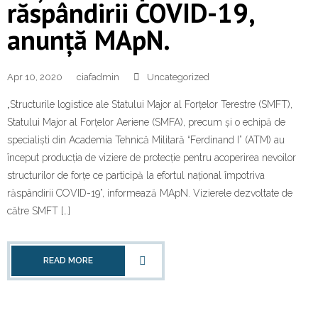
răspândirii COVID-19,
anunță MApN.
Apr 10, 2020
ciafadmin
Uncategorized
„Structurile logistice ale Statului Major al Forțelor Terestre (SMFT),
Statului Major al Forțelor Aeriene (SMFA), precum și o echipă de
specialiști din Academia Tehnică Militară “Ferdinand I” (ATM) au
început producția de viziere de protecție pentru acoperirea nevoilor
structurilor de forțe ce participă la efortul național împotriva
răspândirii COVID-19”, informează MApN. Vizierele dezvoltate de
către SMFT […]
READ MORE