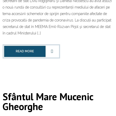
Secretarii de stat Liviu Rogojinaru şi Daniela Nicolescu au avut astăzi
Contact
o nouă rundă de consultări cu reprezentanții mediului de afaceri pe
tema accesării schemelor de sprijin pentru companiile afectate de
criza provocată de pandemia de coronavirus. La discuții au participat
secretarul de stat în MEEMA Emil-Răzvan Pîrjol şi secretarul de stat
în cadrul Ministerului […]
READ MORE
Sfântul Mare Mucenic
Gheorghe