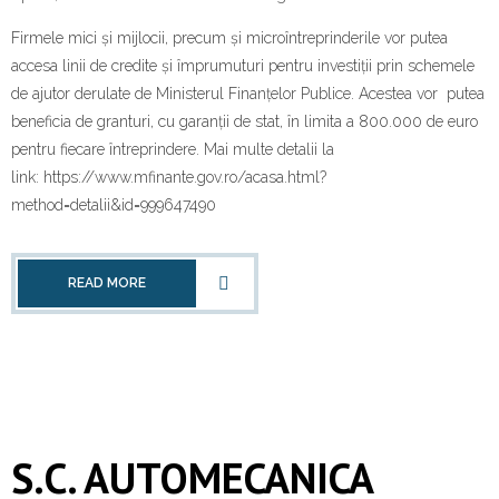
Firmele mici și mijlocii, precum și microîntreprinderile vor putea
accesa linii de credite și împrumuturi pentru investiții prin schemele
de ajutor derulate de Ministerul Finanțelor Publice. Acestea vor putea
beneficia de granturi, cu garanții de stat, în limita a 800.000 de euro
pentru fiecare întreprindere. Mai multe detalii la
link: https://www.mfinante.gov.ro/acasa.html?
method=detalii&id=999647490
READ MORE
S.C. AUTOMECANICA