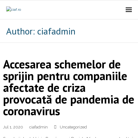
Acasa
Author:
ciafadmin
CIAf
- Prezentare
Accesarea schemelor de
- Misiune
sprijin pentru companiile
afectate de criza
- Cariere
provocată de pandemia de
- Comunicat
coronavirus
Firme incubate
SAL
Jul 1, 2020
ciafadmin
Uncategorized