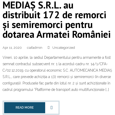
MEDIAȘ S.R.L. au
distribuit 172 de remorci
și semiremorci pentru
dotarea Armatei României
Apr 11, 2020
ciafadmin
Uncategorized
Vineri, 10 aprilie, la sediul Departamentului pentru armamente a fost
semnat contractul subsecvent nr. 1 la acordul-cadru nr. 14/1/CFA-
C/02.12.2019, cu operatorul economic S.C. AUTOMECANICA MEDIAȘ
S.R.L., care prevede achiziția a 172 remorci și semiremorci (în diverse
configurații). Produsele fac parte din lotul nr. 2 și sunt achiziționate în
cadrul programului ”Platforme de transport auto multifuncționale […]
READ MORE