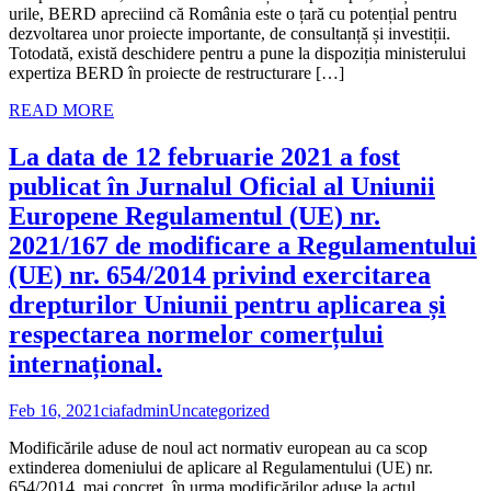
urile, BERD apreciind că România este o țară cu potențial pentru
dezvoltarea unor proiecte importante, de consultanță și investiții.
Totodată, există deschidere pentru a pune la dispoziția ministerului
expertiza BERD în proiecte de restructurare […]
READ MORE
La data de 12 februarie 2021 a fost
publicat în Jurnalul Oficial al Uniunii
Europene Regulamentul (UE) nr.
2021/167 de modificare a Regulamentului
(UE) nr. 654/2014 privind exercitarea
drepturilor Uniunii pentru aplicarea și
respectarea normelor comerțului
internațional.
Feb 16, 2021
ciafadmin
Uncategorized
Modificările aduse de noul act normativ european au ca scop
extinderea domeniului de aplicare al Regulamentului (UE) nr.
654/2014, mai concret, în urma modificărilor aduse la actul