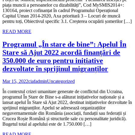
piața muncii a persoanelor cu dizabilități”, Cod MySMIS2014+:
130164, proiect cofinanțat în cadrul Programului Operațional
Capital Uman 2014-2020, Axa prioritară 3 – Locuri de muncă
pentru toți, Obiectivul specific 3.1. Creșterea ocupării șomerilor […]
READ MORE
Programul „În stare de bine”: Apelul În
Stare să Ajut 2022 acordă finanțări de
350.000 de euro pentru inițiative
dezvoltate în sprijinul migranților
Mar 15, 2022
ciafadmin
Uncategorized
În contextul crizei umanitare generate de conflictul din Ucraina,
programul În Stare de Bine s-a alăturat inițiativelor naționale și a
lansat apelul În Stare să Ajut 2022, destinat inițiativelor dezvoltate în
sprijinul migranților. Apelul se adresează organizațiilor
neguvernamentale din România (asociații, fundații sau federații și
Crucea Roșie Română și structurile sale cu personalitate juridică).
Bugetul total al apelului este de 1.750.000 […]
READ MORE