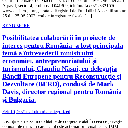
Centrul Incubator de Afaceri – CIAf cu sediul in Sos Oltenitei 225
A,pav I, sector 4, cod postal 041309, telefon/ fax 021/3321556 ,
www.ciaf. ro , inregistrata la Registrul de Fundatii si Asociatii sub nr
25 din 25.06.2003, cod de inregistrare fiscala […]
READ MORE
Posibilitatea colaborării în proiecte de
interes pentru România a fost principala
temă a întrevederii ministrului
economiei, antreprenoriatului și
turismului, Claudiu Năsui, cu delegația
Băncii Europene pentru Reconstrucţie şi
Dezvoltare (BERD), condusă de Mark
Davis, director regional pentru România
şi Bulgaria.
Feb 16, 2021
ciafadmin
Uncategorized
Discuțiile au vizat modalitățile de cooperare atât în ceea ce privește
companiile mari, în care statul este acționar principal, cât și IMM-