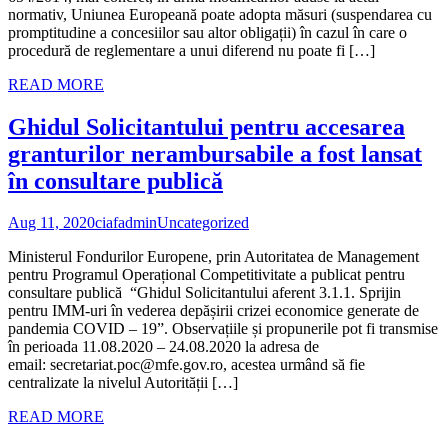
normativ, Uniunea Europeană poate adopta măsuri (suspendarea cu
promptitudine a concesiilor sau altor obligații) în cazul în care o
procedură de reglementare a unui diferend nu poate fi […]
READ MORE
Ghidul Solicitantului pentru accesarea
granturilor nerambursabile a fost lansat
în consultare publică
Aug 11, 2020
ciafadmin
Uncategorized
Ministerul Fondurilor Europene, prin Autoritatea de Management
pentru Programul Operațional Competitivitate a publicat pentru
consultare publică “Ghidul Solicitantului aferent 3.1.1. Sprijin
pentru IMM-uri în vederea depășirii crizei economice generate de
pandemia COVID – 19”. Observațiile și propunerile pot fi transmise
în perioada 11.08.2020 – 24.08.2020 la adresa de
email: secretariat.poc@mfe.gov.ro, acestea urmând să fie
centralizate la nivelul Autorității […]
READ MORE