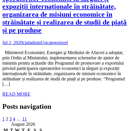
expoziții internaționale în străinătate,
organizarea de misiuni economice în
străinătate și realizarea de studii de piață
și pe produse
Jul 2, 2020
ciafadmin
Uncategorized
Ministerul Economiei, Energiei şi Mediului de Afaceri a adoptat,
prin Ordin al Ministrului, implementarea schemelor de ajutor de
minimis pentru acțiunile din Programul de promovare a exportului
privind participarea operatorilor economici la târguri și expoziții
internaționale în străinătate, organizarea de misiuni economice în
străinătate și realizarea de studii de piață și pe produse. “Programul
[…]
READ MORE
Posts navigation
1
2
3
4
…
11
August 2026
M
T
W
T
F
S
S