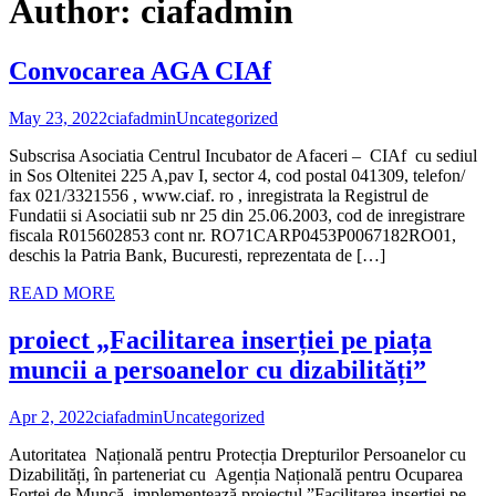
Author:
ciafadmin
Convocarea AGA CIAf
May 23, 2022
ciafadmin
Uncategorized
Subscrisa Asociatia Centrul Incubator de Afaceri – CIAf cu sediul
in Sos Oltenitei 225 A,pav I, sector 4, cod postal 041309, telefon/
fax 021/3321556 , www.ciaf. ro , inregistrata la Registrul de
Fundatii si Asociatii sub nr 25 din 25.06.2003, cod de inregistrare
fiscala R015602853 cont nr. RO71CARP0453P0067182RO01,
deschis la Patria Bank, Bucuresti, reprezentata de […]
READ MORE
proiect „Facilitarea inserției pe piața
muncii a persoanelor cu dizabilități”
Apr 2, 2022
ciafadmin
Uncategorized
Autoritatea Națională pentru Protecția Drepturilor Persoanelor cu
Dizabilități, în parteneriat cu Agenția Națională pentru Ocuparea
Forței de Muncă, implementează proiectul ”Facilitarea inserției pe