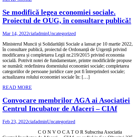
Se modifică legea economiei sociale.
Proiectul de OUG, în consultare publică!
Mar 14, 2022
ciafadmin
Uncategorized
Ministerul Muncii și Solidarității Sociale a lansat pe 10 martie 2022,
în consultare publică, proiectul de Ordonanță de Urgență privind
modificarea și completarea Legii nr.219/2015 privind economia
socială. Potrivit notei de fundamentare, printre modificările propuse
se numără: redefinirea domeniului economiei sociale; completarea
categoriilor de persoane juridice care pot fi întreprinderi sociale;
actualizarea rolului economiei sociale în: […]
READ MORE
Convocare membrilor AGA ai Asociatiei
Centrul Incubator de Afaceri – CIAf
Feb 23, 2022
ciafadmin
Uncategorized
C O N V O C A T O R Subscrisa Asociatia