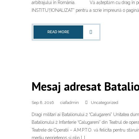
arbitrajului în România. Vă așteptăm cu drag în pe
INSTITUȚIONALIZAT” pentru a scrie impreună o pagină 
READ MORE
Mesaj adresat Batalio
Sep 8, 2016
ciafadmin
Uncategorized
Dragi militari ai Batalionului 2 “Calugareni” Unitatea dumn
Batalionului 2 Infanterie “Calugareni” din Teatrul de operaţi
Teatrele de Operatii – A.M.P.T.O. vă felicita pentru stărui
mediu neprietenos şi plin […]