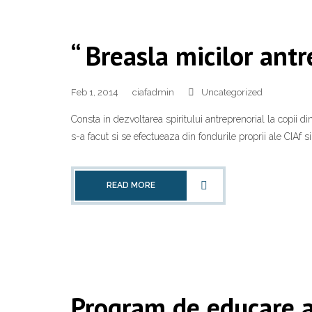
“ Breasla micilor antr
Feb 1, 2014
ciafadmin
Uncategorized
Consta in dezvoltarea spiritului antreprenorial la copii 
s-a facut si se efectueaza din fondurile proprii ale CIAf s
READ MORE
Program de educare a 