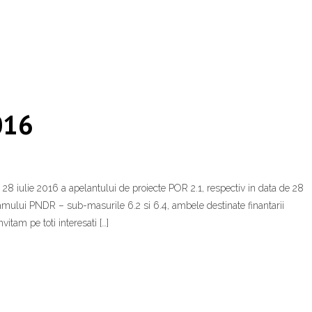
016
e 28 iulie 2016 a apelantului de proiecte POR 2.1, respectiv in data de 28
gramului PNDR – sub-masurile 6.2 si 6.4, ambele destinate finantarii
vitam pe toti interesati […]