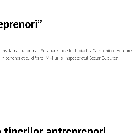
eprenori”
din invatamantul primar. Sustinerea acestor Proiect si Campanii de Educare
i in parteneriat cu diferite IMM-uri si Inspectoratul Scolar Bucuresti.
tinerilor antreprenori