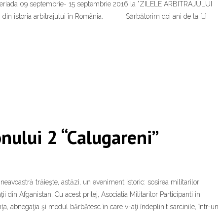
riada 09 septembrie- 15 septembrie 2016 la ”ZILELE ARBITRAJULUI
din istoria arbitrajului în România. Sărbătorim doi ani de la […]
nului 2 “Calugareni”
eavoastră trăieşte, astăzi, un eveniment istoric: sosirea militarilor
i din Afganistan. Cu acest prilej, Asociatia Militarilor Participanti in
nţa, abnegaţia şi modul bărbătesc în care v-aţi îndeplinit sarcinile, într-un