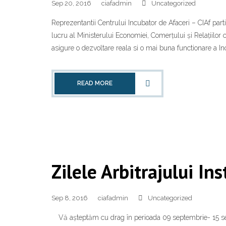
Sep 20, 2016
ciafadmin
Uncategorized
Reprezentantii Centrului Incubator de Afaceri – CIAf pa
lucru al Ministerului Economiei, Comerțului și Relațiilor c
asigure o dezvoltare reala si o mai buna functionare a In
READ MORE
Zilele Arbitrajului Ins
Sep 8, 2016
ciafadmin
Uncategorized
Vă așteptăm cu drag în perioada 09 septembrie- 15 sept