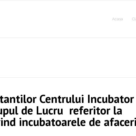
Acasa
CI
tantilor Centrului Incubator
upul de Lucru referitor la
nd incubatoarele de afacer