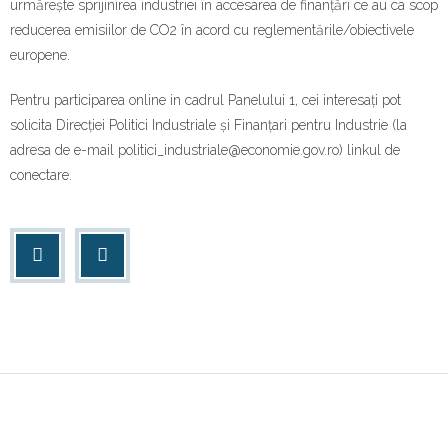
urmărește sprijinirea industriei în accesarea de finanțări ce au ca scop
reducerea emisiilor de CO2 în acord cu reglementările/obiectivele
europene.
Pentru participarea online in cadrul Panelului 1, cei interesați pot
solicita Direcției Politici Industriale și Finanțari pentru Industrie (la
adresa de e-mail politici_industriale@economie.gov.ro) linkul de
conectare.