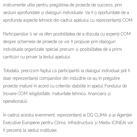
Contact
instrumente utile pentru pregătirea de proiecte de success, prin
sesiuni aprofundate și dialoguri individuale. Va fi o oportunitate de a
aprofunda aspecte tehnice din cadrul apelului cu reprezentanții COM.
Participanților li se va oferi posibilitatea de a discuta cu experții COM
despre schemele de proiecte ce vor fi propuse prin dialoguri
individuale organizate special precum și posibilitatea de a primi
carificări cu privier la textul apelului.
Totodată, precizăm faptul că participantii la dialogul individual pot fi
doar reprezentanții companiilor din industrie ce au în pregătire
proiecte mature în acord cu criteriile stabilite in apelul Fondului de
Inovare COM (eligibilitate, maturitate tehnică, financiară și
operatională).
În cadrul acestui eveniment, reprezentanți ai DG CLIMA și ai Agenției
Executive Europene pentru Climă, Infrastructură și Mediu (CINEA) vor
fi prezenți la sediul instituției.