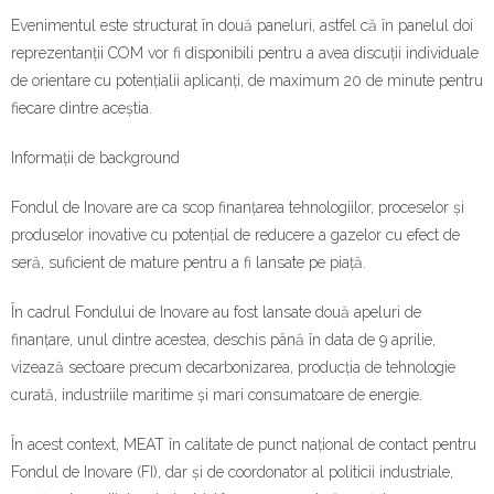
Evenimentul este structurat în două paneluri, astfel că în panelul doi
reprezentanții COM vor fi disponibili pentru a avea discuții individuale
de orientare cu potențialii aplicanți, de maximum 20 de minute pentru
fiecare dintre aceștia.
Informații de background
Fondul de Inovare are ca scop finanțarea tehnologiilor, proceselor și
produselor inovative cu potențial de reducere a gazelor cu efect de
seră, suficient de mature pentru a fi lansate pe piață.
În cadrul Fondului de Inovare au fost lansate două apeluri de
finanțare, unul dintre acestea, deschis până în data de 9 aprilie,
vizează sectoare precum decarbonizarea, producția de tehnologie
curată, industriile maritime și mari consumatoare de energie.
În acest context, MEAT în calitate de punct național de contact pentru
Fondul de Inovare (FI), dar și de coordonator al politicii industriale,