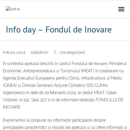
Acasa
Info day – Fondul de Inovare
CIAf
- Prezentare
Feb 24, 2024
ciafadmin
Uncategorized
În contextul apelului deschis în cadrul Fondului de Inovare, Ministerul
- Misiune
Economiei, Antreprenoriatului și Turismului (MEAT) în colaborare cu
Agenția Executivă Europeană pentru Climă, Infrastructură și Mediu
- Cariere
(CINEA) și Direcția Generală Acțiune Climatică (DG CLIMA)
- Comunicat
organizează în data de 29 februarie 2024, la sediul MEAT, Calea
Victoriei, nr.152, Sala 327, o zi de informare dedicată FONDULUI DE
Firme incubate
INOVARE.
SAL
Evenimentul își propune să informeze participanții despre
principalele caracteristici și inovații ale apelului și să ofere informații și