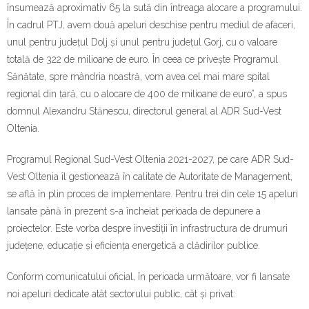
Contact
însumează aproximativ 65 la sută din întreaga alocare a programului.
În cadrul PTJ, avem două apeluri deschise pentru mediul de afaceri,
unul pentru județul Dolj și unul pentru județul Gorj, cu o valoare
totală de 322 de milioane de euro. În ceea ce privește Programul
Sănătate, spre mândria noastră, vom avea cel mai mare spital
regional din țară, cu o alocare de 400 de milioane de euro”, a spus
domnul Alexandru Stănescu, directorul general al ADR Sud-Vest
Oltenia.
Programul Regional Sud-Vest Oltenia 2021-2027, pe care ADR Sud-
Vest Oltenia îl gestionează în calitate de Autoritate de Management,
se află în plin proces de implementare. Pentru trei din cele 15 apeluri
lansate până în prezent s-a încheiat perioada de depunere a
proiectelor. Este vorba despre investiții în infrastructura de drumuri
județene, educație și eficiența energetică a clădirilor publice.
Conform comunicatului oficial, în perioada următoare, vor fi lansate
noi apeluri dedicate atât sectorului public, cât și privat: