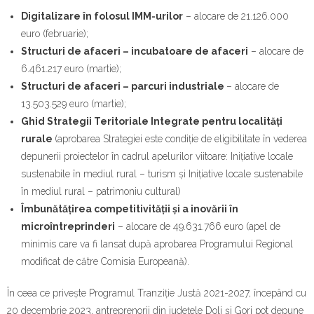
Digitalizare în folosul IMM-urilor
– alocare de 21.126.000
euro (februarie);
Structuri de afaceri – incubatoare de afaceri
– alocare de
6.461.217 euro (martie);
Structuri de afaceri – parcuri industriale
– alocare de
13.503.529 euro (martie);
Ghid Strategii Teritoriale Integrate pentru localități
rurale
(aprobarea Strategiei este condiție de eligibilitate în vederea
depunerii proiectelor în cadrul apelurilor viitoare: Inițiative locale
sustenabile în mediul rural – turism și Inițiative locale sustenabile
în mediul rural – patrimoniu cultural)
Îmbunătățirea competitivității și a inovării în
microîntreprinderi
– alocare de 49.631.766 euro (apel de
minimis care va fi lansat după aprobarea Programului Regional
modificat de către Comisia Europeană).
În ceea ce privește Programul Tranziție Justă 2021-2027, începând cu
20 decembrie 2023, antreprenorii din județele Dolj și Gorj pot depune