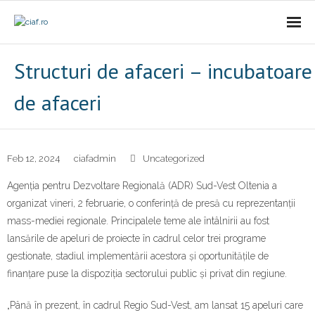
Acasa
Structuri de afaceri – incubatoare
CIAf
de afaceri
- Prezentare
- Misiune
Feb 12, 2024
ciafadmin
Uncategorized
Agenția pentru Dezvoltare Regională (ADR) Sud-Vest Oltenia a
- Cariere
organizat vineri, 2 februarie, o conferință de presă cu reprezentanții
mass-mediei regionale. Principalele teme ale întâlnirii au fost
- Comunicat
lansările de apeluri de proiecte în cadrul celor trei programe
Firme incubate
gestionate, stadiul implementării acestora și oportunitățile de
finanțare puse la dispoziția sectorului public și privat din regiune.
SAL
„Până în prezent, în cadrul Regio Sud-Vest, am lansat 15 apeluri care