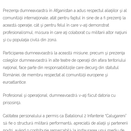
Contact
Prezenţa dumneavoastră în Afganistan a adus respectul aliaţiilor şi al
comunităţii internaţionale, atât pentru faptul în sine de a fi prezenţi la
această operaţie, cât şi pentru felul în care v-aţi demonstrat
profesionalismul, măsura în care aţi colaborat cu militarii altor naţiuni
şi cu populaţia civilă din zonă.
Participarea dumneavoastră la această misiune, precum şi prezenţa
colegilor dumneavoastră în alte teatre de operaţii din afara teritoriului
naţional, face parte din responsabilităţile care decurg din statutul
României, de membru respectat al comunităţii europene şi
euroatlantice.
Profesional şi operaţional, dumneavoastră v-aţi făcut datoria cu
prisosinţă.
Calitatea personalului a permis ca Batalionul 2 Infanterie “Calugareni”
să fie o structură militară performantă, apreciată de aliaţii şi partenerii
noştri, având o contribuţie remarcabilă la instaurarea unui mediu de