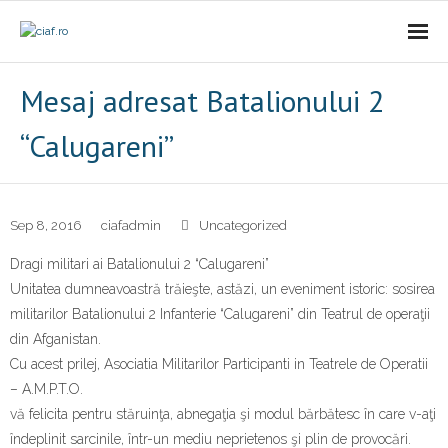
Acasa
Mesaj adresat Batalionului 2
CIAf
“Calugareni”
- Prezentare
- Misiune
Sep 8, 2016
ciafadmin
Uncategorized
Dragi militari ai Batalionului 2 “Calugareni”
- Cariere
Unitatea dumneavoastră trăieşte, astăzi, un eveniment istoric: sosirea
militarilor Batalionului 2 Infanterie “Calugareni” din Teatrul de operaţii
- Comunicat
din Afganistan.
Firme incubate
Cu acest prilej, Asociatia Militarilor Participanti in Teatrele de Operatii
– A.M.P.T.O.
SAL
vă felicita pentru stăruinţa, abnegaţia şi modul bărbătesc în care v-aţi
îndeplinit sarcinile, într-un mediu neprietenos şi plin de provocări.